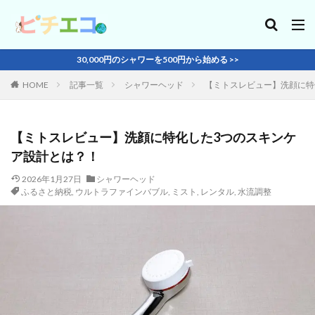
30,000円のシャワーを500円から始める >>
HOME
記事一覧
シャワーヘッド
【ミトスレビュー】洗顔に特
【ミトスレビュー】洗顔に特化した3つのスキンケ
ア設計とは？！
2026年1月27日
シャワーヘッド
ふるさと納税
,
ウルトラファインバブル
,
ミスト
,
レンタル
,
水流調整