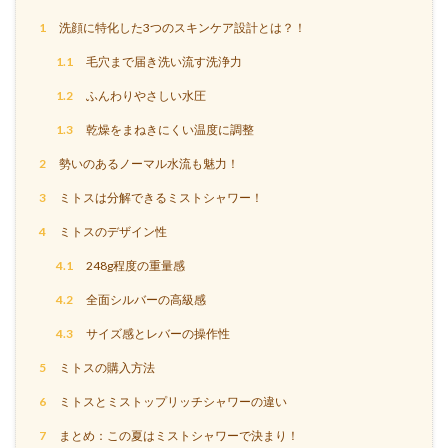
1
洗顔に特化した3つのスキンケア設計とは？！
1.1
毛穴まで届き洗い流す洗浄力
1.2
ふんわりやさしい水圧
1.3
乾燥をまねきにくい温度に調整
2
勢いのあるノーマル水流も魅力！
3
ミトスは分解できるミストシャワー！
4
ミトスのデザイン性
4.1
248g程度の重量感
4.2
全面シルバーの高級感
4.3
サイズ感とレバーの操作性
5
ミトスの購入方法
6
ミトスとミストップリッチシャワーの違い
7
まとめ：この夏はミストシャワーで決まり！