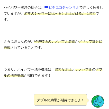
ハイパワー洗浄の様子は、
ピチエコチャンネル
で詳しく紹介し
ていますが、
通常のシャワーに比べると水圧がはるかに強力
で
す。
さらに注目なのが、
特許技術のナノバブル装置
が
グリップ部分に
搭載
されていることです。
つまり、ハイパワー洗浄機能は、
強力な水圧
と
ナノバブル
の
ダブ
ルの洗浄効果
が期待できます！
ダブルの効果が期待できるよ！