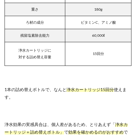
重さ
180g
ろ材の成分
ビタミンC、アミノ酸
残留塩素除去能力
60,000ℓ
浄水カートリッジに
15回分
対する詰め替え容量
1本の詰め替えボトルで、なんと
浄水カートリッジ15回分
使えま
す。
浄水効果の実感具合は、個人差があるため、とりあえず「
浄水カ
ートリッジ＋詰め替えボトル」
で
効果を確かめるのがおすすめ
で