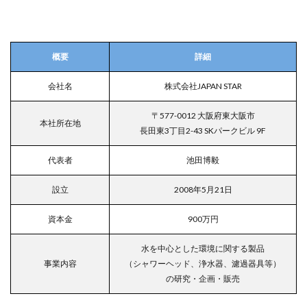
概要
詳細
会社名
株式会社JAPAN STAR
〒577-0012 大阪府東大阪市
本社所在地
長田東3丁目2-43 SKパークビル 9F
代表者
池田博毅
設立
2008年5月21日
資本金
900万円
水を中心とした環境に関する製品
事業内容
（シャワーヘッド、浄水器、濾過器具等）
の研究・企画・販売