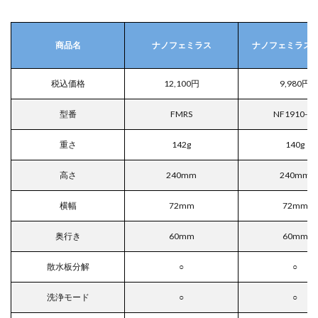
商品名
ナノフェミラス
ナノフェミラス 
税込価格
12,100円
9,980円
型番
FMRS
NF1910-L1
重さ
142g
140g
高さ
240mm
240mm
横幅
72mm
72mm
奥行き
60mm
60mm
散水板分解
○
○
洗浄モード
○
○