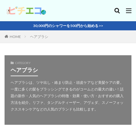
30,000円のシャワーを500円から始める >>
HOME
ヘアブラシ
CATEGORY
ヘアブラシ
ヘアブラシは、ツヤ出し・絡まり防止・頭皮ケアなど美髪ケアの要。
一度に多くの髪をブラッシングできるのがコームとの最大の違い！話
題の新作・人気のヘアブラシの特徴・効果・使い方・おすすめの購入
方法を紹介。リファ、タングルティーザー、アヴェダ、スノーフォッ
クススキンケアなどの人気のブランドも比較します。