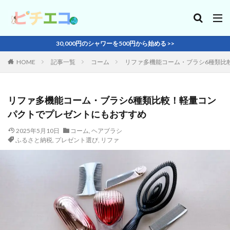
30,000円のシャワーを500円から始める >>
HOME
記事一覧
コーム
リファ多機能コーム・ブラシ6種類比
リファ多機能コーム・ブラシ6種類比較！軽量コン
パクトでプレゼントにもおすすめ
2025年5月10日
コーム
,
ヘアブラシ
ふるさと納税
,
プレゼント選び
,
リファ