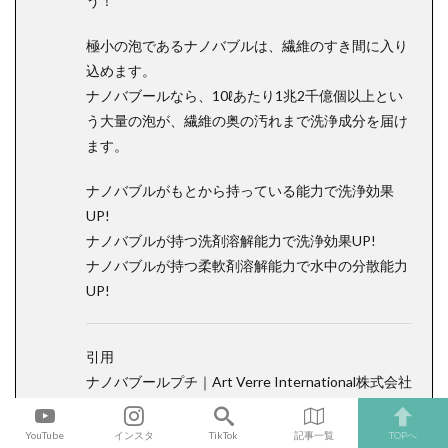
う！
極小の泡であるナノバブルは、繊維のすき間に入り
込めます。
ナノバブールなら、10ℓあたり1兆2千億個以上とい
う大量の泡が、繊維の奥の汚れまで洗浄成分を届け
ます。
ナノバブルがもとから持っている能力で洗浄効果
UP!
ナノバブルが持つ洗剤溶解能力で洗浄効果UP!
ナノバブルが持つ柔軟剤溶解能力で水中の分散能力
UP!
引用
ナノバブールプチ｜Art Verre International株式会社
https://art-verre.com/petit/
YouTube
インスタ
TikTok
記事一覧
TOPへ