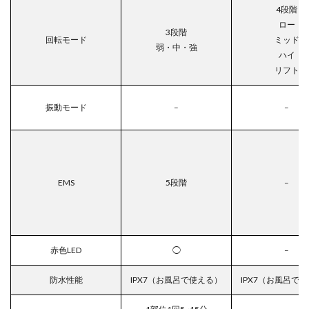
4段階
ロー
3段階
回転モード
ミッド
弱・中・強
ハイ
リフト
振動モード
–
–
EMS
5段階
–
赤色LED
◯
–
防水性能
IPX7（お風呂で使える）
IPX7（お風呂で