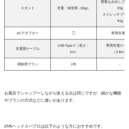
密着もみ出しブラ
スタンド
充電・保管用（86g）
39g
ストレッチブラ
41g
ACアダプター
◯
専用充電器
USB-Type-C（長さ：
専用充電ケー
充電用ケーブル
1m）
（1.8m）
掃除用ブラシ
2本
–
お風呂でシャンプーしながら使える点は同じですが、細かな機能
やブラシの方式などに違いがあります。
EMSヘッドスパプロは以下のような方におすすめです。