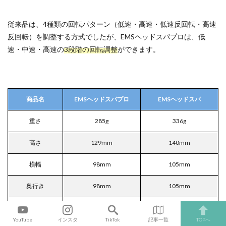
従来品は、4種類の回転パターン（低速・高速・低速反回転・高速
反回転）を調整する方式でしたが、EMSヘッドスパプロは、低
速・中速・高速の
3段階の回転調整
ができます。
商品名
EMSヘッドスパプロ
EMSヘッドスパ
重さ
285g
336g
高さ
129mm
140mm
横幅
98mm
105mm
奥行き
98mm
105mm
4種類
3種類
回転モード
低速・高速・低速反回
YouTube
インスタ
TikTok
記事一覧
TOPへ
（低・中・高）