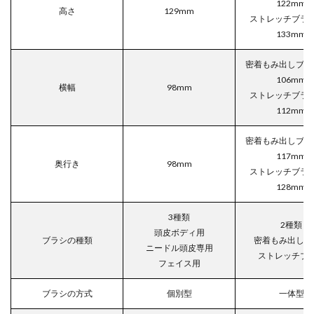
122mm
高さ
129mm
ストレッチブラ
133mm
密着もみ出しブラ
106mm
横幅
98mm
ストレッチブラ
112mm
密着もみ出しブラ
117mm
奥行き
98mm
ストレッチブラ
128mm
3種類
2種類
頭皮ボディ用
ブラシの種類
密着もみ出しブ
ニードル頭皮専用
ストレッチブ
フェイス用
ブラシの方式
個別型
一体型