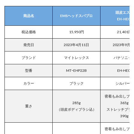
頭皮エステ
商品名
EMSヘッドスパプロ
EH-HE0J
税込価格
15,950円
21,401円
発売日
2023年4月11日
2023年9月1
ブランド
マイトレックス
パナソニッ
型番
MTｰEHP22B
EH-HE0J
カラー
ブラック
シルバー調
密着もみ出しブラ
285g
365g
重さ
（頭皮ボディブラシ込）
ストレッチブラ
390g
密着もみ出しブラ