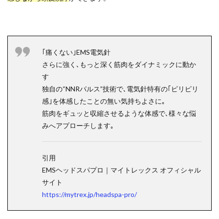
｢痛くない｣EMS電気針
さらに強く､もっと深く筋肉をダイナミックに動か
す
独自の“NNRパルス”技術で､電気針特有の｢ピリピリ
感｣を体感したことの無い気持ちよさに｡
筋肉をギュッと収縮させるような体感で､様々な悩
みへアプローチします｡
引用
EMSヘッドスパプロ｜マイトレックス オフィシャル
サイト
https://mytrex.jp/headspa-pro/