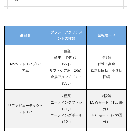
ブラシ・アタッチメ
商品名
回転モード
ントの種類
3種類
頭皮・ボディ用
4種類
EMSヘッドスパプレミ
（22g）
低速・高速
アム
リフトケア用（20g）
低速反回転・高速反
金属アタッチメント
回転
（33g）
2種類
2段階
ニーディングブラシ
LOWモード（185回/
リファビューテックヘ
（21g）
分）
ッドスパ
ニーディングボール
HIGHモード（200回/
（19g）
分）