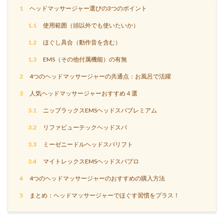
1
ヘッドマッサージャー選びの3つのポイント
1.1
使用範囲（頭以外でも使いたいか）
1.2
ほぐし具合（動作音を含む）
1.3
EMS（その他付属機能）の有無
2
4つのヘッドマッサージャーの共通点：お風呂で活躍
3
人気ヘッドマッサージャーおすすめ４選
3.1
ニップラックスEMSヘッドスパプレミアム
3.2
リファビューテックヘッドスパ
3.3
ミーゼニードルヘッドスパリフト
3.4
マイトレックスEMSヘッドスパプロ
4
4つのヘッドマッサージャーのおすすめの購入方法
5
まとめ：ヘッドマッサージャーでほぐす習慣をプラス！