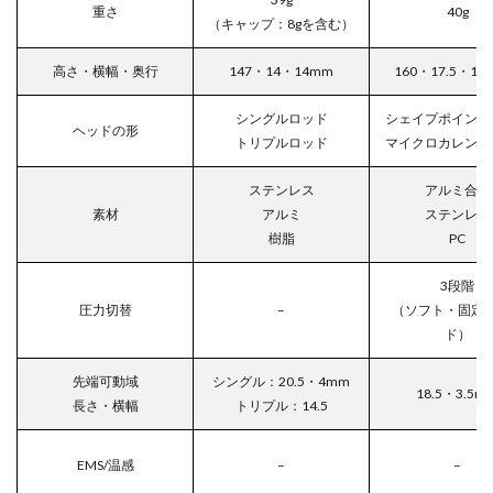
重さ
40g
（キャップ：8gを含む）
高さ・横幅・奥行
147・14・14mm
160・17.5・17
シングルロッド
シェイプポイント
ヘッドの形
トリプルロッド
マイクロカレント
ステンレス
アルミ合金
素材
アルミ
ステンレス
樹脂
PC
3段階
圧力切替
–
（ソフト・固定
ド）
先端可動域
シングル：20.5・4mm
18.5・3.5m
長さ・横幅
トリプル：14.5
EMS/温感
–
–