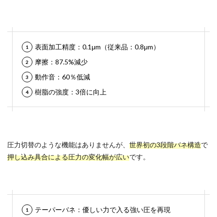
表面加工精度：0.1μm（従来品：0.8μm）
摩擦：87.5%減少
動作音：60％低減
樹脂の強度：3倍に向上
圧力切替のような機能はありませんが、
世界初の3段階バネ構造
で
押し込み具合による圧力の変化幅が広い
です。
テーパーバネ：優しい力で入る強い圧を再現